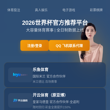
关于
开云kaiyun网页版官网
手机号码:
15090200293
邮箱地址: