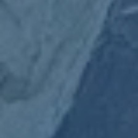
2026年美加墨世界杯官网信息查询全攻略 当全世界
的目光再次聚焦足球之巅时，想真正读懂一届世界
杯，单靠零散的新闻和社交媒体远远不够。越来越
多球迷发现，只要学会高效使用2026年美加墨世界
杯官网信