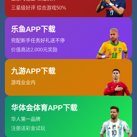
赛事票务管理