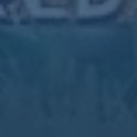
世界杯投注类型全解析
by
admin
2026-07-25T05:00:13+08:00
世界杯投注类型全解析 深度了解玩法才能真正看懂
比赛 每到世界杯这种四年一度的足坛盛宴 无数球迷
守在屏幕前熬夜看球 同时也会接触到形形色色的世
界杯投注类型 想要在激情之余做到心中有数 就必须
弄清楚