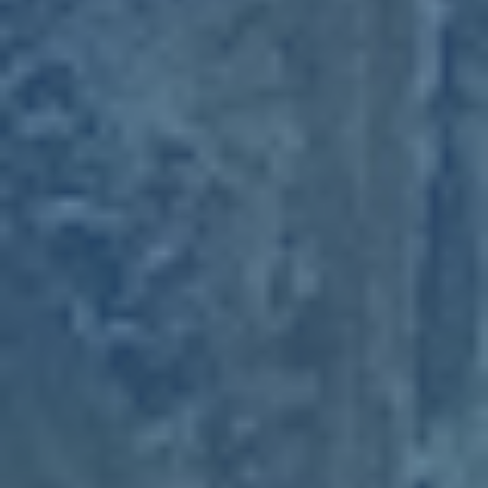
极速发货
售后保障
多种支付