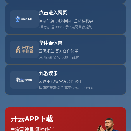
< 上一篇
下一篇 >
需求表单
您的电子邮件地址不会被公开。必填字段已标记*
备注