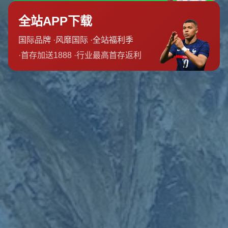
搜索
栏目导航
关于我们
服务优势
团队介绍
新闻资讯
联系我们