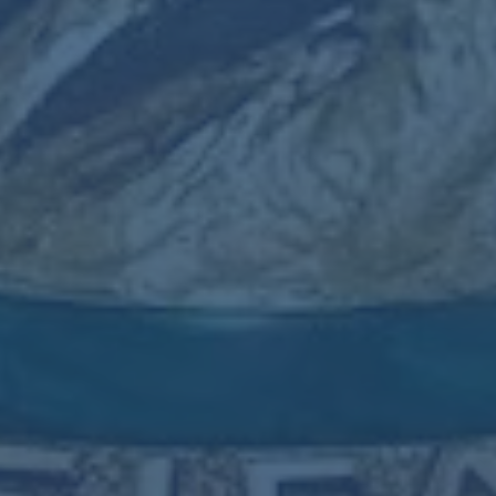
了解更多关于的信息
开云官方官网在线登录入口【世界杯指定官网
查看更多
体育商业联盟管理
世界杯赛事数据平台持续更新世界杯赛程安
排、比赛时间及参赛球队资料，整合赛事比分
变化、比赛统计与球队表现信息，用户可以浏
览赛事新闻、比赛回顾及精彩集锦内容，全面
掌握赛事发展情况与足球赛事信息。