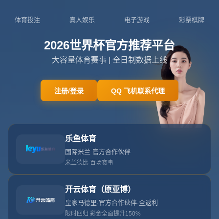
网站首页
服务优势
服务优势
我们的优势
开云官方官网在线登录入口【世界杯指定官网
开云官方官网在线登录入口【世界杯指定官网